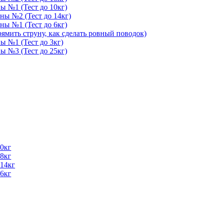
ны №1 (Тест до 10кг)
уны №2 (Тест до 14кг)
уны №1 (Тест до 6кг)
ямить струну, как сделать ровный поводок)
ны №1 (Тест до 3кг)
ны №3 (Тест до 25кг)
10кг
18кг
 14кг
 6кг