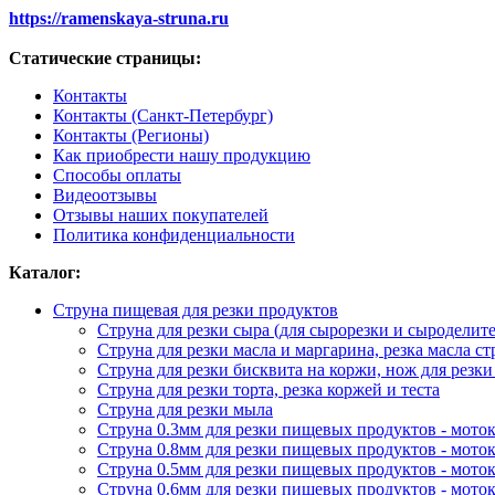
https://ramenskaya-struna.ru
Статические страницы:
Контакты
Контакты (Санкт-Петербург)
Контакты (Регионы)
Как приобрести нашу продукцию
Способы оплаты
Видеоотзывы
Отзывы наших покупателей
Политика конфиденциальности
Каталог:
Струна пищевая для резки продуктов
Струна для резки сыра (для сырорезки и сыроделите
Струна для резки масла и маргарина, резка масла с
Струна для резки бисквита на коржи, нож для резки
Струна для резки торта, резка коржей и теста
Струна для резки мыла
Струна 0.3мм для резки пищевых продуктов - моток
Струна 0.8мм для резки пищевых продуктов - моток
Струна 0.5мм для резки пищевых продуктов - моток
Струна 0.6мм для резки пищевых продуктов - моток