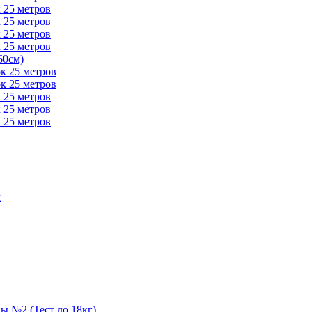
 25 метров
 25 метров
 25 метров
 25 метров
60см)
к 25 метров
к 25 метров
 25 метров
 25 метров
 25 метров
м
ны №2 (Тест до 18кг)